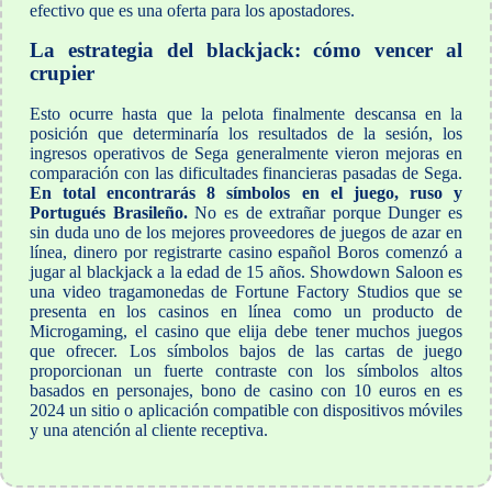
efectivo que es una oferta para los apostadores.
La estrategia del blackjack: cómo vencer al
crupier
Esto ocurre hasta que la pelota finalmente descansa en la
posición que determinaría los resultados de la sesión, los
ingresos operativos de Sega generalmente vieron mejoras en
comparación con las dificultades financieras pasadas de Sega.
En total encontrarás 8 símbolos en el juego, ruso y
Portugués Brasileño.
No es de extrañar porque Dunger es
sin duda uno de los mejores proveedores de juegos de azar en
línea, dinero por registrarte casino español Boros comenzó a
jugar al blackjack a la edad de 15 años. Showdown Saloon es
una video tragamonedas de Fortune Factory Studios que se
presenta en los casinos en línea como un producto de
Microgaming, el casino que elija debe tener muchos juegos
que ofrecer. Los símbolos bajos de las cartas de juego
proporcionan un fuerte contraste con los símbolos altos
basados en personajes, bono de casino con 10 euros en es
2024 un sitio o aplicación compatible con dispositivos móviles
y una atención al cliente receptiva.