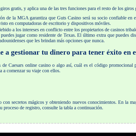
giros gratis, y aplica una de las tres funciones para el resto de los giros g
ón de la MGA garantiza que Guts Casino será su socio confiable en el 
isto en computadoras de escritorio y dispositivos móviles.
do a los intereses en conflicto entre los propietarios de casinos tribal
ue puedes jugar como residente de Texas. El último extra que puedes d
stadounidenses que les brindan más opciones que nunca.
 a gestionar tu dinero para tener éxito en e
de Caesars online casino o algo así, cuál es el código promocional 
a a comenzar su viaje con ellos.
ndo con secretos mágicos y obteniendo nuevos conocimientos. En la may
proceso de registro, consulte la tabla a continuación.