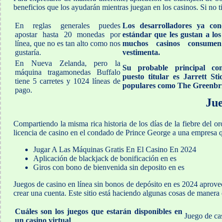
beneficios que los ayudarán mientras juegan en los casinos. Si no t
En reglas generales puedes
Los desarrolladores ya con
apostar hasta 20 monedas por
estándar que les gustan a lo
línea, que no es tan alto como nos
muchos casinos consume
gustaría.
vestimenta.
En Nueva Zelanda, pero la
Su probable principal co
máquina tragamonedas Buffalo
puesto titular es Jarrett St
tiene 5 carretes y 1024 líneas de
populares como The Greenbri
pago.
Jue
Compartiendo la misma rica historia de los días de la fiebre del o
licencia de casino en el condado de Prince George a una empresa 
Jugar A Las Máquinas Gratis En El Casino En 2024
Aplicación de blackjack de bonificación en es
Giros con bono de bienvenida sin deposito en es
Juegos de casino en línea sin bonos de depósito en es 2024 aprove
crear una cuenta. Este sitio está haciendo algunas cosas de manera 
Cuáles son los juegos que estarán disponibles en
Juego de ca
un casino virtual