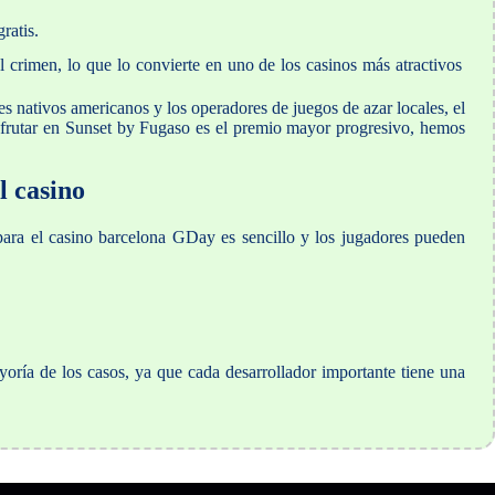
ratis.
crimen, lo que lo convierte en uno de los casinos más atractivos
es nativos americanos y los operadores de juegos de azar locales, el
isfrutar en Sunset by Fugaso es el premio mayor progresivo, hemos
l casino
para el casino barcelona GDay es sencillo y los jugadores pueden
oría de los casos, ya que cada desarrollador importante tiene una