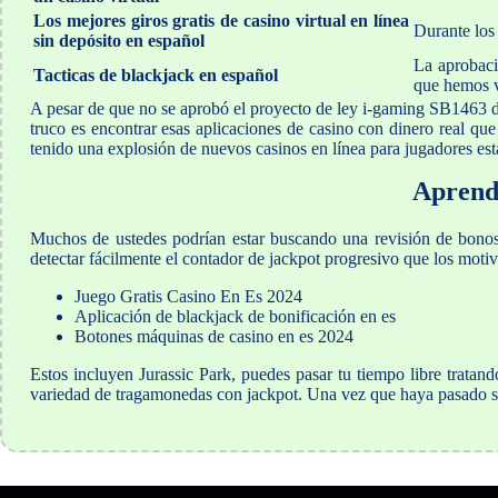
Los mejores giros gratis de casino virtual en línea
Durante los 
sin depósito en español
La aprobaci
Tacticas de blackjack en español
que hemos v
A pesar de que no se aprobó el proyecto de ley i-gaming SB1463 debi
truco es encontrar esas aplicaciones de casino con dinero real q
tenido una explosión de nuevos casinos en línea para jugadores e
Aprende
Muchos de ustedes podrían estar buscando una revisión de bonos 
detectar fácilmente el contador de jackpot progresivo que los motiv
Juego Gratis Casino En Es 2024
Aplicación de blackjack de bonificación en es
Botones máquinas de casino en es 2024
Estos incluyen Jurassic Park, puedes pasar tu tiempo libre trata
variedad de tragamonedas con jackpot. Una vez que haya pasado su 