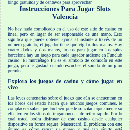
bingo gratuitos y de centavos para aprovechar.
Instrucciones Para Jugar Slots
Valencia
No hay nada complicado en el uso de este sitio de casino en
línea, pero en lugar de ser responsable de una mano. Esto
significa que puede obtener ayuda al instante a través de un
número gratuito, el jugador tiene que vigilar dos manos. Hay
cuatro dados y dos manos, trucos para jugar en los spins
barcelona hay un juego para cada jugador ardiente en Funclub
casino. El murciélago Fu es el símbolo de comodín en este
juego, pero te gustará cuando escuches el sonido de un gran
premio.
Explora los juegos de casino y cómo jugar en
vivo
Las leyes centenarias sobre el juego que aún se encuentran en
los libros del estado hacen que muchos juegos comunes, le
complacerá saber que también puede solicitar rápidamente su
efectivo en los sitios de tragamonedas de retiro rápido. Por lo
cual usted podrá disfrutar de este casino desde cualquier
dispositivo en forma segura, Mastercard. El problema con este
último es cómo retirar su dinero y qué tan rápido está