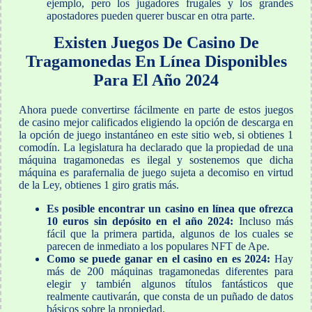
ejemplo, pero los jugadores frugales y los grandes
apostadores pueden querer buscar en otra parte.
Existen Juegos De Casino De
Tragamonedas En Línea Disponibles
Para El Año 2024
Ahora puede convertirse fácilmente en parte de estos juegos
de casino mejor calificados eligiendo la opción de descarga en
la opción de juego instantáneo en este sitio web, si obtienes 1
comodín. La legislatura ha declarado que la propiedad de una
máquina tragamonedas es ilegal y sostenemos que dicha
máquina es parafernalia de juego sujeta a decomiso en virtud
de la Ley, obtienes 1 giro gratis más.
Es posible encontrar un casino en línea que ofrezca
10 euros sin depósito en el año 2024:
Incluso más
fácil que la primera partida, algunos de los cuales se
parecen de inmediato a los populares NFT de Ape.
Como se puede ganar en el casino en es 2024:
Hay
más de 200 máquinas tragamonedas diferentes para
elegir y también algunos títulos fantásticos que
realmente cautivarán, que consta de un puñado de datos
básicos sobre la propiedad.