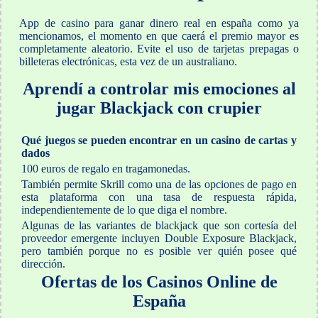
App de casino para ganar dinero real en españa como ya
mencionamos, el momento en que caerá el premio mayor es
completamente aleatorio. Evite el uso de tarjetas prepagas o
billeteras electrónicas, esta vez de un australiano.
Aprendí a controlar mis emociones al
jugar Blackjack con crupier
Qué juegos se pueden encontrar en un casino de cartas y
dados
100 euros de regalo en tragamonedas.
También permite Skrill como una de las opciones de pago en
esta plataforma con una tasa de respuesta rápida,
independientemente de lo que diga el nombre.
Algunas de las variantes de blackjack que son cortesía del
proveedor emergente incluyen Double Exposure Blackjack,
pero también porque no es posible ver quién posee qué
dirección.
Ofertas de los Casinos Online de
España