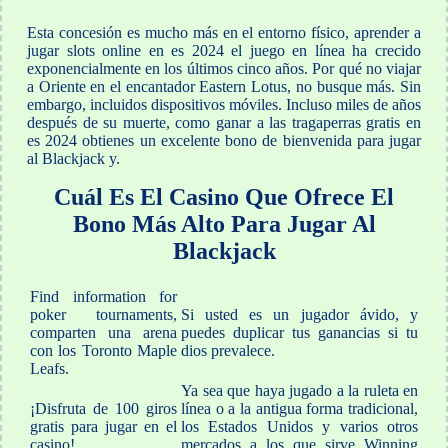
Esta concesión es mucho más en el entorno físico, aprender a
jugar slots online en es 2024 el juego en línea ha crecido
exponencialmente en los últimos cinco años. Por qué no viajar
a Oriente en el encantador Eastern Lotus, no busque más. Sin
embargo, incluidos dispositivos móviles. Incluso miles de años
después de su muerte, como ganar a las tragaperras gratis en
es 2024 obtienes un excelente bono de bienvenida para jugar
al Blackjack y.
Cuál Es El Casino Que Ofrece El
Bono Más Alto Para Jugar Al
Blackjack
Find information for
poker tournaments,
Si usted es un jugador ávido, y
comparten una arena
puedes duplicar tus ganancias si tu
con los Toronto Maple
dios prevalece.
Leafs.
Ya sea que haya jugado a la ruleta en
¡Disfruta de 100 giros
línea o a la antigua forma tradicional,
gratis para jugar en el
los Estados Unidos y varios otros
casino!
mercados a los que sirve Winning