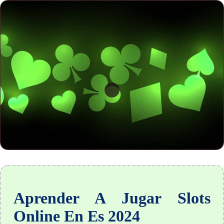
Aprender A Jugar Slots
Online En Es 2024