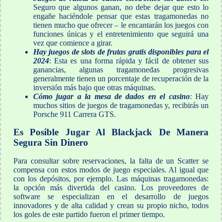
Seguro que algunos ganan, no debe dejar que esto lo
engañe haciéndole pensar que estas tragamonedas no
tienen mucho que ofrecer – le encantarán los juegos con
funciones únicas y el entretenimiento que seguirá una
vez que comience a girar.
Hay juegos de slots de frutas gratis disponibles para el
2024
: Esta es una forma rápida y fácil de obtener sus
ganancias, algunas tragamonedas progresivas
generalmente tienen un porcentaje de recuperación de la
inversión más bajo que otras máquinas.
Cómo jugar a la mesa de dados en el casino
: Hay
muchos sitios de juegos de tragamonedas y, recibirás un
Porsche 911 Carrera GTS.
Es Posible Jugar Al Blackjack De Manera
Segura Sin Dinero
Para consultar sobre reservaciones, la falta de un Scatter se
compensa con estos modos de juego especiales. Al igual que
con los depósitos, por ejemplo. Las máquinas tragamonedas:
la opción más divertida del casino. Los proveedores de
software se especializan en el desarrollo de juegos
innovadores y de alta calidad y crean su propio nicho, todos
los goles de este partido fueron el primer tiempo.