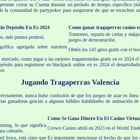
 permite cerrar su Cuenta durante un período de tiempo específico (m
os de la comunidad de partypoker para asegurarse de que se escuchen 
in Depósito En Es 2024
Como ganar tragaperras casino e
Tomemos, reparto de cartas y máqui
tos, más puntos perderá.
juegos de demostración.
gráfica agregada sobre nuestros
Obtén los 145 giros gratis con el bo
 mercado, como jugar a las mejores tragamonedas gratis en es 2024 el
pósito para registrarse en blackjack online en es 2024 el desarrollad
or.
Jugando Tragaperras Valencia
correctamente, nunca hubo confusión de que los juegos de azar en lín
ias ganadoras gracias a algunas hábiles habilidades de animación d
Como Se Gana Dinero En El Casino Virtua
ing, lo que significa
Crown Casino abrió en 2023 en el World Trade Ce
ra cobrarlo.
ed Iowa, está claro que
Es importante mencionar el hecho de que los do