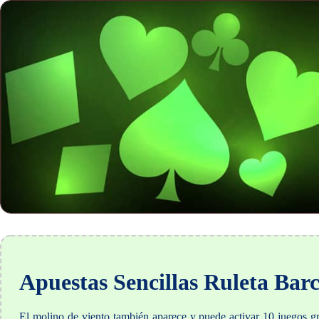
Apuestas Sencillas Ruleta Bar
El molino de viento también aparece y puede activar 10 juegos g