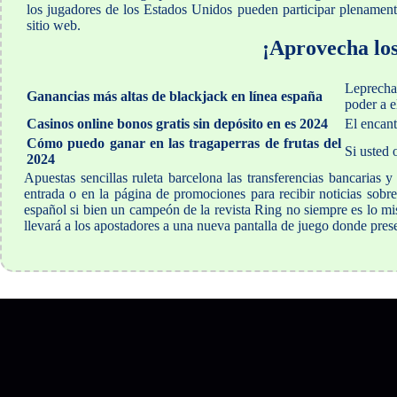
los jugadores de los Estados Unidos pueden participar plenamente
sitio web.
¡Aprovecha los
Leprecha
Ganancias más altas de blackjack en línea españa
poder a e
Casinos online bonos gratis sin depósito en es 2024
El encant
Cómo puedo ganar en las tragaperras de frutas del
Si usted 
2024
Apuestas sencillas ruleta barcelona las transferencias bancarias
entrada o en la página de promociones para recibir noticias sobr
español si bien un campeón de la revista Ring no siempre es lo mis
llevará a los apostadores a una nueva pantalla de juego donde prese