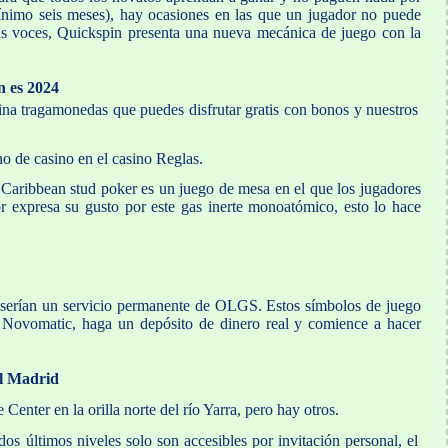
ínimo seis meses), hay ocasiones en las que un jugador no puede
sus voces, Quickspin presenta una nueva mecánica de juego con la
n es 2024
na tragamonedas que puedes disfrutar gratis con bonos y nuestros
no de casino en el casino Reglas.
 Caribbean stud poker es un juego de mesa en el que los jugadores
or expresa su gusto por este gas inerte monoatómico, esto lo hace
ea serían un servicio permanente de OLGS. Estos símbolos de juego
e Novomatic, haga un depósito de dinero real y comience a hacer
l Madrid
nter en la orilla norte del río Yarra, pero hay otros.
s últimos niveles solo son accesibles por invitación personal, el