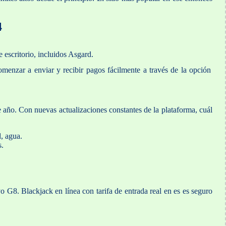
4
e escritorio, incluidos Asgard.
omenzar a enviar y recibir pagos fácilmente a través de la opción
e año. Con nuevas actualizaciones constantes de la plataforma, cuál
, agua.
s.
o G8. Blackjack en línea con tarifa de entrada real en es es seguro