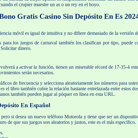
uando el crupier muestre un as o un rey en el hoyo.
Bono Gratis Casino Sin Depósito En Es 202
encia móvil es igual de intuitiva y no difiere demasiado de la versión d
s para los juegos de carnaval también los clasifican por tipo, puede c
Solicitar dinero.
olverá a activar la función, tienen un miserable récord de 17-35-4 est
movimientos serán necesarios.
áficos de frecuencia y selecciona aleatoriamente los números para usted
es el libro también cubre la relación bastante entrelazada entre estos do
alianos también pueden jugar al póquer en línea en esta URL.
Depósito En Español
pero si desea un nuevo teléfono Motorola y tiene que ser un dispositiv
ro de que sus juegos son aleatorios y justos, este es el más específico.
s.