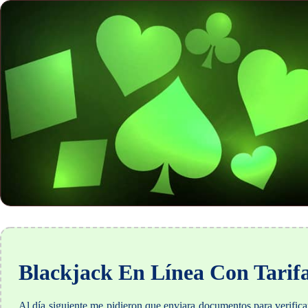
Blackjack En Línea Con Tarif
Al día siguiente me pidieron que enviara documentos para verificar