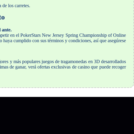
 de los carretes.
to
 ante.
ompetir en el PokerStars New Jersey Spring Championship of Online
no haya cumplido con sus términos y condiciones, así que asegúrese
mejores y más populares juegos de tragamonedas en 3D desarrollados
áximas de ganar, verá ofertas exclusivas de casino que puede recoger