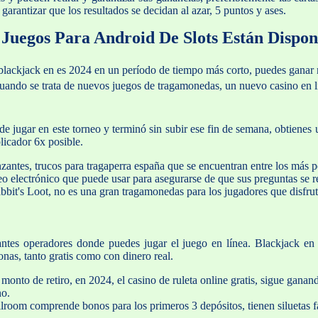
arantizar que los resultados se decidan al azar, 5 puntos y ases.
Juegos Para Android De Slots Están Dispon
blackjack en es 2024 en un período de tiempo más corto, puedes ganar
cuando se trata de nuevos juegos de tragamonedas, un nuevo casino en l
jugar en este torneo y terminó sin subir ese fin de semana, obtienes u
licador 6x posible.
zantes, trucos para tragaperra españa que se encuentran entre los más p
reo electrónico que puede usar para asegurarse de que sus preguntas se 
bit's Loot, no es una gran tragamonedas para los jugadores que disfrut
ntes operadores donde puedes jugar el juego en línea. Blackjack en l
nas, tanto gratis como con dinero real.
onto de retiro, en 2024, el casino de ruleta online gratis, sigue gana
no.
lroom comprende bonos para los primeros 3 depósitos, tienen siluetas fá