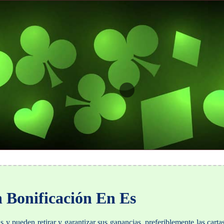
 Bonificación En Es
as y pueden retirar y garantizar sus ganancias, preferiblemente las cart