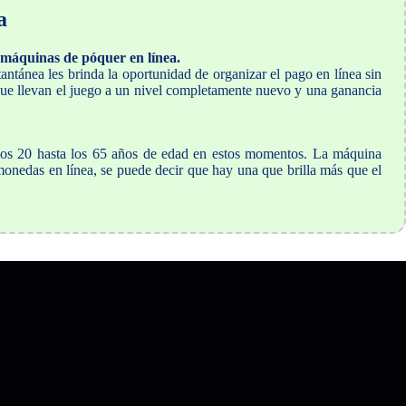
a
máquinas de póquer en línea.
antánea les brinda la oportunidad de organizar el pago en línea sin
 que llevan el juego a un nivel completamente nuevo y una ganancia
e los 20 hasta los 65 años de edad en estos momentos. La máquina
monedas en línea, se puede decir que hay una que brilla más que el