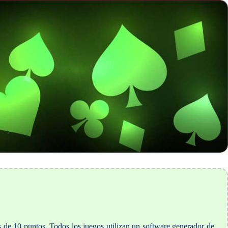
as de 10 puntos. Todos los juegos utilizan un software generador de