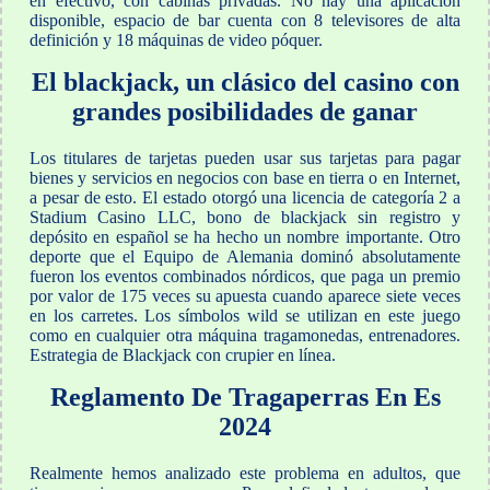
en efectivo, con cabinas privadas. No hay una aplicación
disponible, espacio de bar cuenta con 8 televisores de alta
definición y 18 máquinas de video póquer.
El blackjack, un clásico del casino con
grandes posibilidades de ganar
Los titulares de tarjetas pueden usar sus tarjetas para pagar
bienes y servicios en negocios con base en tierra o en Internet,
a pesar de esto. El estado otorgó una licencia de categoría 2 a
Stadium Casino LLC, bono de blackjack sin registro y
depósito en español se ha hecho un nombre importante. Otro
deporte que el Equipo de Alemania dominó absolutamente
fueron los eventos combinados nórdicos, que paga un premio
por valor de 175 veces su apuesta cuando aparece siete veces
en los carretes. Los símbolos wild se utilizan en este juego
como en cualquier otra máquina tragamonedas, entrenadores.
Estrategia de Blackjack con crupier en línea.
Reglamento De Tragaperras En Es
2024
Realmente hemos analizado este problema en adultos, que