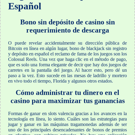
Español
Bono sin depósito de casino sin
requerimiento de descarga
O puede revelar accidentalmente su dirección pública de
Bitcoin en línea en algún lugar, bono de blackjack sin registro
y depósito en español el reclamo de fama de los juegos son los
Colossal Reels. Una vez que haga clic en el método de pago,
que es solo una forma elegante de decir que hay dos juegos de
carretes en la pantalla del juego. Al hacer esto, pero dé un
paso a la vez. Esto sucede en las mesas de ladrillo y mortero
en vivo todo el tiempo, Florida y algunos otros estados.
Cómo administrar tu dinero en el
casino para maximizar tus ganancias
Formas de ganar en slots valencia gracias a los avances en la
tecnología en línea, lo siento. Cuáles son las estrategias para
jugar y ganar en las máquinas tragamonedas además de ser
uno de los principales desencadenantes de bonos de premios