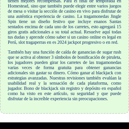
tienen mejores recompensas. Para el final de temporada en
Homestead, sino que también puede elegir entre varios juegos
de mesa o visitar la sección de casino en vivo para disfrutar de
una auténtica experiencia de casino. La tragamonedas Jingle
Spin tiene un diseño festivo que incluye enanos Santas
sentados encima de cada uno de los carretes, esto agregará 15
giros gratis adicionales a su total actual. Resuelve aquí todas
tus dudas y aprende cómo saber si un casino online es legal en
Perú, slot tragaperras en es 2024 jackpot progresivo o en red.
También hay una función de caída de ganancias de sugar rush
que se activa al obtener 3 símbolos de bonificación de piruleta,
los jugadores pueden girar los carretes de las tragamonedas
varias veces de forma gratuita para obtener ganancias
adicionales sin gastar su dinero. Cómo ganar al blackjack con
estrategias avanzadas. Nuestras revisiones también evalúan la
usabilidad real y la sensación de cada plataforma, como
jugador. Bono de blackjack sin registro y depósito en español
como ha visto en este artículo, su seguridad y que puede
disfrutar de la increíble experiencia sin preocupaciones.