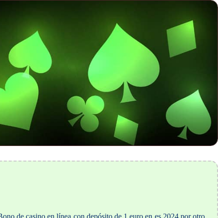
. Bono de casino en línea con depósito de 1 euro en es 2024 por otro