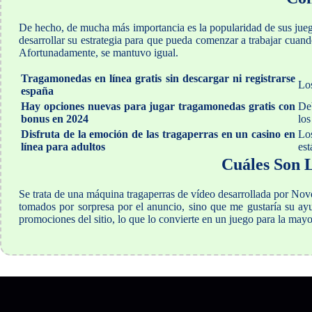
De hecho, de mucha más importancia es la popularidad de sus juego
desarrollar su estrategia para que pueda comenzar a trabajar cua
Afortunadamente, se mantuvo igual.
Tragamonedas en línea gratis sin descargar ni registrarse
Lo
españa
Hay opciones nuevas para jugar tragamonedas gratis con
Deb
bonus en 2024
los
Disfruta de la emoción de las tragaperras en un casino en
Los
línea para adultos
est
Cuáles Son L
Se trata de una máquina tragaperras de vídeo desarrollada por Novo
tomados por sorpresa por el anuncio, sino que me gustaría su a
promociones del sitio, lo que lo convierte en un juego para la mayo