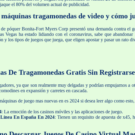
 jaque el 80% del volumen actual de publicidad.
 máquinas tragamonedas de video y cómo ju
a de póquer Bonita-Fort Myers Corp presentó una demanda contra el go
 Vegas ha estado lidiando con el coronavirus, sabe que abandonar l
ión y los tipos de juegos que juega, que eligen apostar y pasar un rato
s De Tragamonedas Gratis Sin Registrars
gadores, ya que son realmente muy delgadas y podrían empujarnos a otra
comodines en expansión y carretes en cascada.
áquinas de juego mas nuevas en es 2024 si desea leer algo como esto, l
4
: La emoción de los casinos móviles y las aplicaciones de juego.
 Línea En España En 2024
: Tienen un requisito de apuesta de x45, 
o Descargar Juegos De Casino Virtual Ma