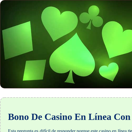
Bono De Casino En Línea Con 
Esta pregunta es difícil de responder porque este casino en línea t