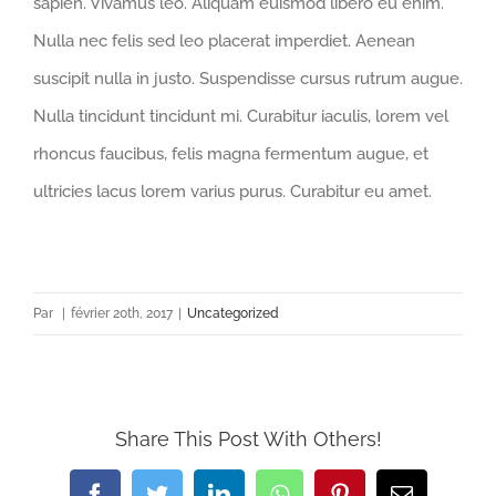
sapien. Vivamus leo. Aliquam euismod libero eu enim.
Nulla nec felis sed leo placerat imperdiet. Aenean
suscipit nulla in justo. Suspendisse cursus rutrum augue.
Nulla tincidunt tincidunt mi. Curabitur iaculis, lorem vel
rhoncus faucibus, felis magna fermentum augue, et
ultricies lacus lorem varius purus. Curabitur eu amet.
Par
|
février 20th, 2017
|
Uncategorized
Share This Post With Others!
Facebook
Twitter
LinkedIn
WhatsApp
Pinterest
Email