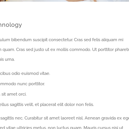
hnology
bulum bibendum suscipit consectetur. Cras sed felis aliquam mi
m quam. Cras sed justo ut ex mollis commodo. Ut porttitor pharet
is urna.
cibus odio euismod vitae.
ommodo nunc porttitor.
 sit amet orci.
us sagittis velit, et placerat elit dolor non felis.
gittis nec. Curabitur sit amet laoreet nisl. Aenean gravida ex eg
d vitae ultricies metus, non luctus quam. Mauris cursus nisi ut