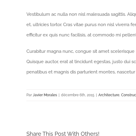
Vestibulum ac nulla non nisl malesuada sagittis. Aliqua
et, ultricies tortor. Cras vitae purus non nisl viverra 
efficitur ex quis nunc facilisis, at commodo mi pelle
Curabitur magna nunc, congue sit amet scelerisque id,
Quisque auctor, erat at tincidunt egestas, justo dui s
penatibus et magnis dis parturient montes, nascetur 
Par
Javier Morales
|
décembre 6th, 2015
|
Architecture
,
Construc
Share This Post With Others!