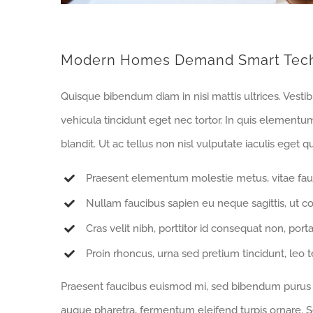
Modern Homes Demand Smart Tec
Quisque bibendum diam in nisi mattis ultrices. Vesti
vehicula tincidunt eget nec tortor. In quis elementu
blandit. Ut ac tellus non nisl vulputate iaculis eget qu
Praesent elementum molestie metus, vitae fau
Nullam faucibus sapien eu neque sagittis, ut c
Cras velit nibh, porttitor id consequat non, porta
Proin rhoncus, urna sed pretium tincidunt, leo tell
Praesent faucibus euismod mi, sed bibendum purus sa
augue pharetra, fermentum eleifend turpis ornare. Se