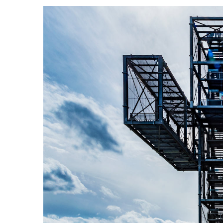
Voir
l'image
agrandie