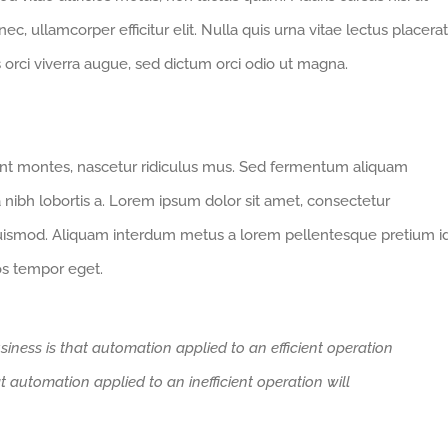
 nec, ullamcorper efficitur elit. Nulla quis urna vitae lectus placerat
us orci viverra augue, sed dictum orci odio ut magna.
ent montes, nascetur ridiculus mus. Sed fermentum aliquam
a nibh lobortis a. Lorem ipsum dolor sit amet, consectetur
euismod. Aliquam interdum metus a lorem pellentesque pretium i
ros tempor eget.
siness is that automation applied to an efficient operation
at automation applied to an inefficient operation will