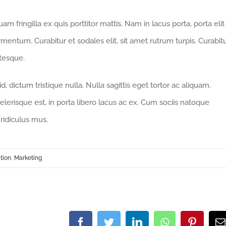
m fringilla ex quis porttitor mattis. Nam in lacus porta, porta elit
fermentum. Curabitur et sodales elit, sit amet rutrum turpis. Curabit
ntesque.
 dictum tristique nulla. Nulla sagittis eget tortor ac aliquam.
celerisque est, in porta libero lacus ac ex. Cum sociis natoque
ridiculus mus.
tion
,
Marketing
Facebook
Twitter
LinkedIn
WhatsApp
Pintere